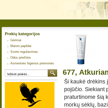
Prekių kategorijos
Gėrimai
Maisto papildai
Svorio reguliavimas
Odos priežiūra
Asmeninės higienos priemonės
677, Atkuria
Ši kaukė drėkins
pojūčio.
Siekiant p
praturtinome šią k
morkų sėklų, bazil