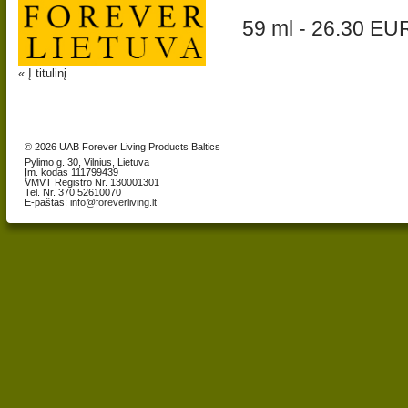
59 ml - 26.30 EU
« Į titulinį
© 2026 UAB Forever Living Products Baltics
Pylimo g. 30, Vilnius, Lietuva
Įm. kodas 111799439
VMVT Registro Nr. 130001301
Tel. Nr. 370 52610070
E-paštas:
info@foreverliving.lt