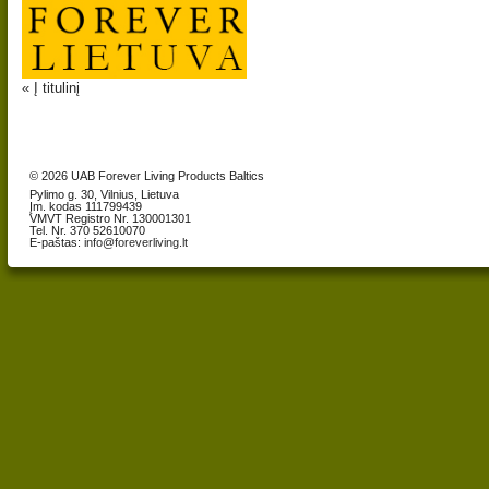
« Į titulinį
© 2026 UAB Forever Living Products Baltics
Pylimo g. 30, Vilnius, Lietuva
Įm. kodas 111799439
VMVT Registro Nr. 130001301
Tel. Nr. 370 52610070
E-paštas:
info@foreverliving.lt