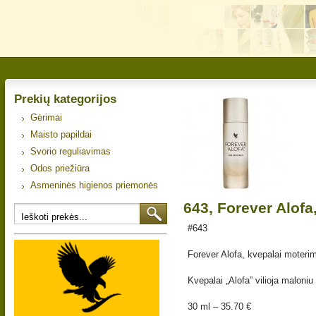
Prekių kategorijos
Gėrimai
Maisto papildai
Svorio reguliavimas
Odos priežiūra
Asmeninės higienos priemonės
643, Forever Alofa
#643
Forever Alofa, kvepalai moteri
Kvepalai „Alofa” vilioja maloni
30 ml – 35.70 €