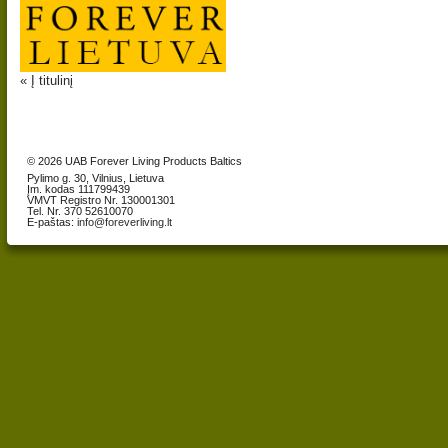
« Į titulinį
© 2026 UAB Forever Living Products Baltics
Pylimo g. 30, Vilnius, Lietuva
Įm. kodas 111799439
VMVT Registro Nr. 130001301
Tel. Nr. 370 52610070
E-paštas:
info@foreverliving.lt