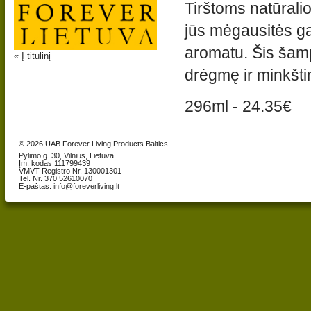
Tirštoms natūrali
jūs mėgausitės ga
aromatu. Šis šam
« Į titulinį
drėgmę ir minkšti
296ml - 24.35€
© 2026 UAB Forever Living Products Baltics
Pylimo g. 30, Vilnius, Lietuva
Įm. kodas 111799439
VMVT Registro Nr. 130001301
Tel. Nr. 370 52610070
E-paštas:
info@foreverliving.lt