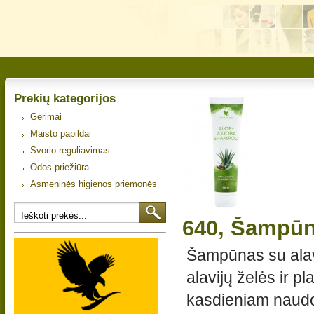
Prekių kategorijos
Gėrimai
Maisto papildai
Svorio reguliavimas
Odos priežiūra
Asmeninės higienos priemonės
640, Šampūna
Šampūnas su alavi
alavijų želės ir p
kasdieniam naudoj