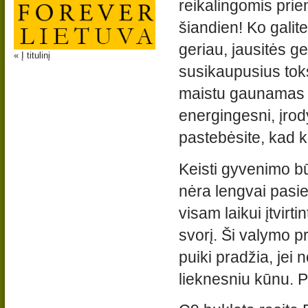
reikalingomis prie
šiandien! Ko galite
geriau, jausitės ge
« Į titulinį
susikaupusius toks
maistu gaunamas m
energingesni, įrody
pastebėsite, kad k
Keisti gyvenimo b
nėra lengvai pasi
visam laikui įtvirti
svorį. Ši valymo p
puiki pradžia, jei n
lieknesniu kūnu. P