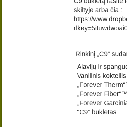
C9 bukletą rasite
skiltyje arba čia :
https://www.drop
rlkey=5ituwdwoai
Rinkinį „C9“ suda
Alavijų ir spanguol
Vanilinis kokteili
„Forever Therm“™
„Forever Fiber“™ 
„Forever Garcini
“C9” bukletas