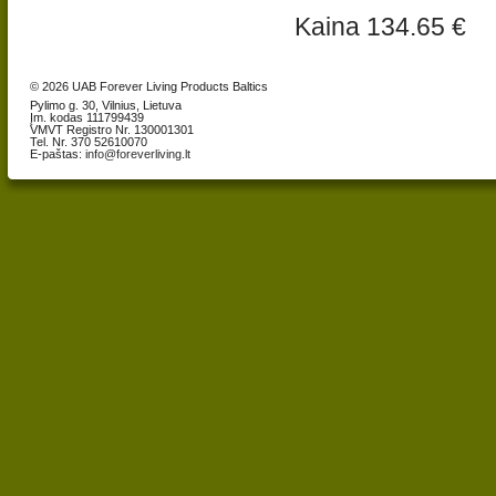
Kaina 134.65 €
© 2026 UAB Forever Living Products Baltics
Pylimo g. 30, Vilnius, Lietuva
Įm. kodas 111799439
VMVT Registro Nr. 130001301
Tel. Nr. 370 52610070
E-paštas:
info@foreverliving.lt