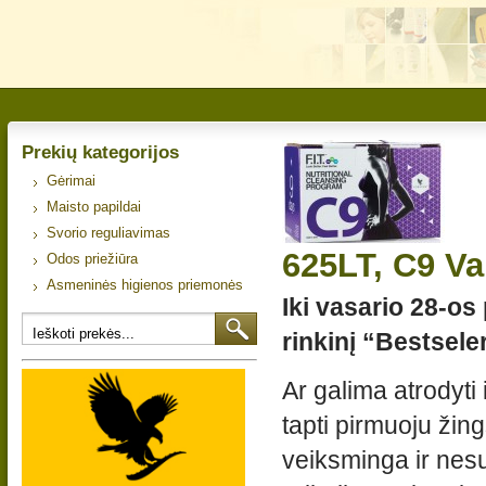
Prekių kategorijos
Gėrimai
Maisto papildai
Svorio reguliavimas
625LT, C9 Va
Odos priežiūra
Asmeninės higienos priemonės
Iki vasario 28-o
rinkinį “Bestsele
Ar galima atrodyti
tapti pirmuoju žing
veiksminga ir nes