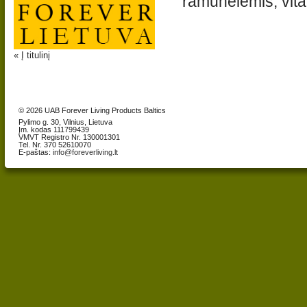
ramunėlėmis, vita
« Į titulinį
© 2026 UAB Forever Living Products Baltics
Pylimo g. 30, Vilnius, Lietuva
Įm. kodas 111799439
VMVT Registro Nr. 130001301
Tel. Nr. 370 52610070
E-paštas:
info@foreverliving.lt