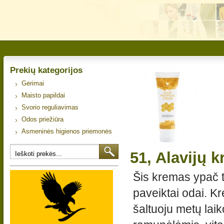
Prekių kategorijos
Gėrimai
Maisto papildai
Svorio reguliavimas
Odos priežiūra
Asmeninės higienos priemonės
51, Alavijų 
Šis kremas ypač ti
paveiktai odai. Kr
šaltuoju metų laiko