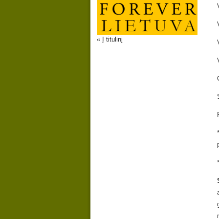
« Į titulinį