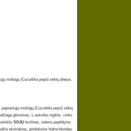
ųjų moliūgų (Cucurbita pepo) sėklų aliejus,
a, paprastųjų moliūgų (Cucurbita pepo) sėklų
džiaga glicerinas, L-askorbo rūgštis, cinko
ulsiklis
SOJŲ
lecitinas, selenu papildytos
edžio ekstraktas, piridoksino hidrochloridas.