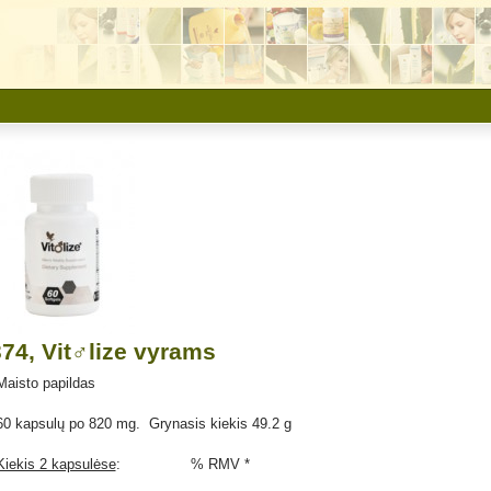
74, Vit♂lize vyrams
Maisto papildas
60 kapsulų po 820 mg. Grynasis kiekis 49.2 g
Kiekis 2 kapsulėse
: % RMV *