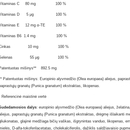
Vitaminas C 80 mg 100 %
Vitaminas D 5 μg 100 %
Vitaminas E 12 mg α-TE 100 %
Vitaminas B6 1.4 mg 100 %
Cinkas 10 mg 100 %
Selenas 55 μg 100 %
Patentuotas mišinys** 892.5 mg
** Patentuotas mišinys: Europinio alyvmedžio (Olea europaea) aliejus, paprast
paprastųjų granatų (Punica granatum) ekstraktas, likopenas.
* Referencinė maistinė vertė
Sudedamosios dalys
: europinio alyvmedžio (Olea europaea) aliejus, želatin
aliejus, paprastųjų granatų (Punica granatum) ekstraktas, drėgmę išlaikanti me
gliukonatas, glajinė medžiaga bičių vaškas, išgrynintas vanduo, likopenas, em
mielės, D-alfa-tokoferilacetatas, cholekalciferolis, dažiklis saldžiavaisio pupm