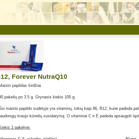
312, Forever NutraQ10
Maisto papildas širdžiai
30 pakelių po 3.5 g. Grynasis kiekis 105 g.
Šio maisto papildo sudėtyje yra vitaminų, tokių kaip 86, B12, kurie padeda pal
raudonųjų kraujo kūnelių susidarymą. O vitaminai C ir E padeda apsaugoti ląs
Kiekis 1 pakelyje:
% RM
Vitaminas C (L-askorbo rūgštis) 30 m