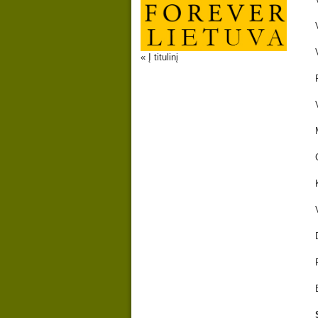
« Į titulinį