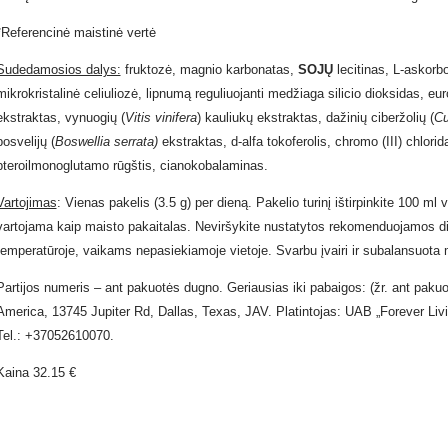
*Referencinė maistinė vertė
Sudedamosios dalys:
fruktozė, magnio karbonatas,
SOJŲ
lecitinas, L-askorb
mikrokristalinė celiuliozė, lipnumą reguliuojanti medžiaga silicio dioksidas, eu
ekstraktas, vynuogių (
Vitis vinifera
) kauliukų ekstraktas, dažinių ciberžolių (
Cu
bosvelijų (
Boswellia serrata)
ekstraktas, d-alfa tokoferolis, chromo (III) chlorid
pteroilmonoglutamo rūgštis, cianokobalaminas.
Vartojimas
: Vienas pakelis (3.5 g) per dieną. Pakelio turinį ištirpinkite 100 ml 
vartojama kaip maisto pakaitalas. Neviršykite nustatytos rekomenduojamos d
temperatūroje, vaikams nepasiekiamoje vietoje. Svarbu įvairi ir subalansuota
Partijos numeris – ant pakuotės dugno. Geriausias iki pabaigos: (žr. ant paku
America, 13745 Jupiter Rd, Dallas, Texas, JAV. Platintojas: UAB „Forever Livi
Tel.: +37052610070.
Kaina 32.15 €