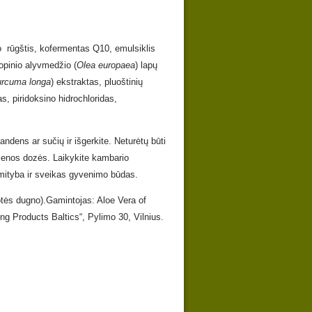
o rūgštis, kofermentas Q10, emulsiklis
ropinio alyvmedžio (
Olea europaea
) lapų
rcuma longa
) ekstraktas, pluoštinių
as, piridoksino hidrochloridas,
vandens ar sučių ir išgerkite. Neturėtų būti
ienos dozės. Laikykite kambario
 mityba ir sveikas gyvenimo būdas.
otės dugno).Gamintojas: Aloe Vera of
ng Products Baltics“, Pylimo 30, Vilnius.