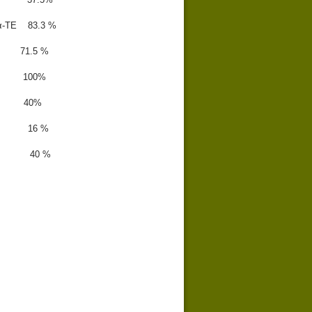
E 83.3 %
g 71.5 %
μg 100%
g 40%
 16 %
g 40 %