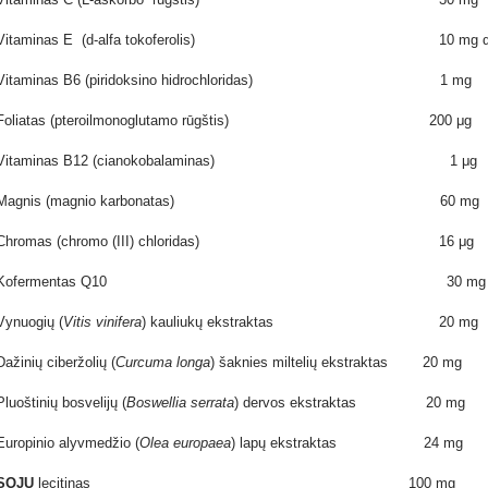
Vitaminas E (d-alfa tokoferolis) 10 mg α-T
Vitaminas B6 (piridoksino hidrochloridas) 1 m
Foliatas (pteroilmonoglutamo rūgštis) 200 
Vitaminas B12 (cianokobalaminas) 1 μ
Magnis (magnio karbonatas) 60 mg
Chromas (chromo (III) chloridas) 16 μ
Kofermentas Q10 30 mg
Vynuogių (
Vitis vinifera
) kauliukų ekstraktas 20 mg
Dažinių ciberžolių (
Curcuma longa
) šaknies miltelių ekstraktas 20 mg
Pluoštinių bosvelijų (
Boswellia serrata
) dervos ekstraktas 20 mg
Europinio alyvmedžio (
Olea europaea
) lapų ekstraktas 24 mg
SOJŲ
lecitinas 100 mg