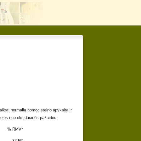
aikyti normalią homocisteino apykaitą ir
teles nuo oksidacinės pažaidos.
V*
g 37.5%